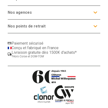
Nos services
Clôtures
Nos agences
Occultants
Nos agences
Espaces conseils
Portails et Portillons
Actualités
Produits Complémentaires
Agence Lille
Contact
Promotions
21 route nationale
Nos points de retrait
59152 Tressin
ORCHIES (59)
03 20 64 08 96
MAUBEUGE (59)
LENS (62)
Paiement sécurisé
CALAIS (62)
Conçu et fabriqué en France
HAZEBROUCK (59)
Livraison gratuite dès 1500€ d'achats*
VALENCIENNES (59)
*Hors Corse et DOM-TOM
BEAUVAIS (60)