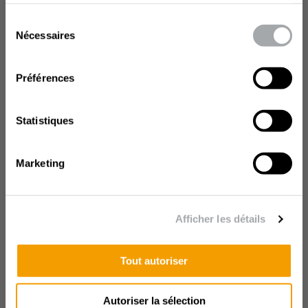
services.
Sélection
Nécessaires
du
Nom
*
:
consentement
Préférences
E-mail
*
:
Statistiques
Téléphone
*
:
Marketing
Addresse
*
:
Afficher les détails
Code postal
:
Tout autoriser
Ville
*
:
Autoriser la sélection