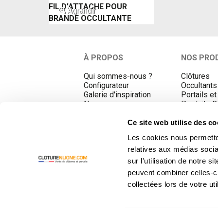
FIL D'ATTACHE POUR
Agrandir
BRANDE OCCULTANTE
À PROPOS
NOS PRO
Qui sommes-nous ?
Clôtures
Configurateur
Occultants
Galerie d'inspiration
Portails et
Nos services
Produits 
Nos agences
Promotion
Espaces conseils
Ce site web utilise des c
Actualités
Les cookies nous permetten
Contact
relatives aux médias socia
sur l'utilisation de notre 
peuvent combiner celles-ci
collectées lors de votre uti