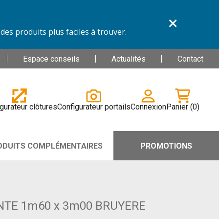
es produits plus faciles à trouver.
Espace conseils
Actualités
Contact
gurateur clôtures
Configurateur portails
Connexion
Panier
(0)
ODUITS COMPLÉMENTAIRES
PROMOTIONS
TE 1m60 x 3m00 BRUYERE
Garantie