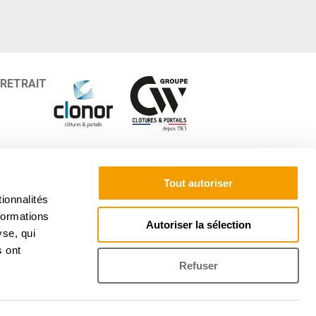
 RETRAIT
9)
Paiement sécurisé
59)
Conçu et fabriqué en
Tout autoriser
France
ionnalités
Livraison gratuite dès
formations
1500€ d'achats*
Autoriser la sélection
*Hors Corse et DOM-TOM
yse, qui
s ont
Suivez-nous sur :
Refuser
facebook.com/Cloturenligne