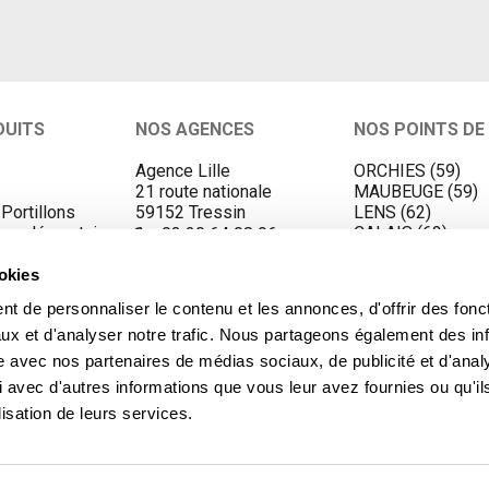
DUITS
NOS AGENCES
NOS POINTS DE
Agence Lille
ORCHIES (59)
21 route nationale
MAUBEUGE (59)
 Portillons
59152 Tressin
LENS (62)
Complémentaires
CALAIS (62)
03 20 64 08 96
s
HAZEBROUCK (5
VALENCIENNES (
ookies
BEAUVAIS (60)
t de personnaliser le contenu et les annonces, d'offrir des fonct
ux et d'analyser notre trafic. Nous partageons également des in
site avec nos partenaires de médias sociaux, de publicité et d'anal
 avec d'autres informations que vous leur avez fournies ou qu'il
lisation de leurs services.