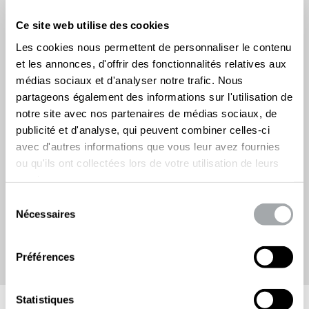
Ce site web utilise des cookies
Les cookies nous permettent de personnaliser le contenu
et les annonces, d'offrir des fonctionnalités relatives aux
médias sociaux et d'analyser notre trafic. Nous
partageons également des informations sur l'utilisation de
notre site avec nos partenaires de médias sociaux, de
publicité et d'analyse, qui peuvent combiner celles-ci
avec d'autres informations que vous leur avez fournies
ou qu'ils ont collectées lors de votre utilisation de leurs
services.
Sélection
Nécessaires
du
Agrandir
consentement
PORTILLON B00
Préférences
Statistiques