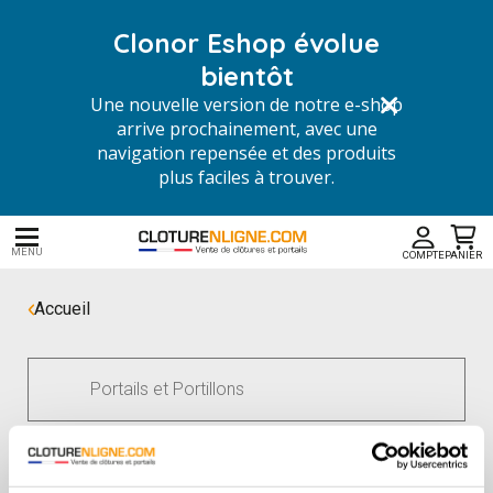
Clonor Eshop évolue
bientôt
Une nouvelle version de notre e-shop
arrive prochainement, avec une
navigation repensée et des produits
plus faciles à trouver.
MENU
COMPTE
PANIER
Accueil
Portails et Portillons
A partir de
319,70 €