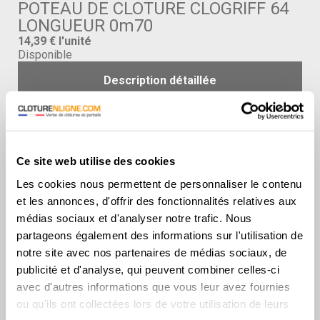
POTEAU DE CLOTURE CLOGRIFF 64
LONGUEUR 0m70
14,39 €
l'unité
Disponible
Description détaillée
0.70 m
Choisissez la longueur :
GRIS RAL 7016
Choisissez la couleur :
Ce site web utilise des cookies
Les cookies nous permettent de personnaliser le contenu
Choisissez la quantité :
et les annonces, d'offrir des fonctionnalités relatives aux
Ajouter au panier
médias sociaux et d'analyser notre trafic. Nous
partageons également des informations sur l'utilisation de
Livraison à domicile
notre site avec nos partenaires de médias sociaux, de
sur toute la France
et retrait en magasin
publicité et d'analyse, qui peuvent combiner celles-ci
Paiement
avec d'autres informations que vous leur avez fournies
sécurisé
ou qu'ils ont collectées lors de votre utilisation de leurs