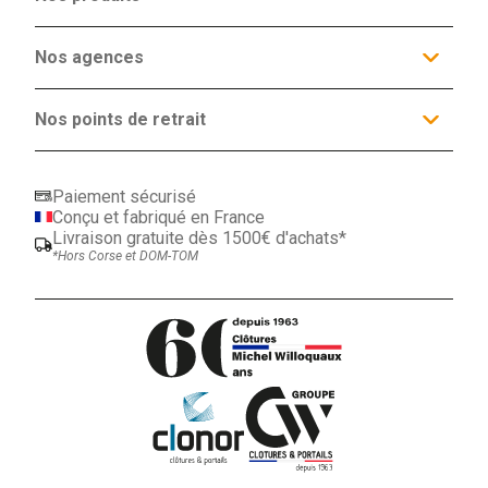
Nos services
Clôtures
Nos agences
Occultants
Nos agences
Espaces conseils
Portails et Portillons
Actualités
Produits Complémentaires
Agence Lille
Contact
Promotions
21 route nationale
Nos points de retrait
59152 Tressin
ORCHIES (59)
03 20 64 08 96
MAUBEUGE (59)
LENS (62)
Paiement sécurisé
CALAIS (62)
Conçu et fabriqué en France
HAZEBROUCK (59)
Livraison gratuite dès 1500€ d'achats*
VALENCIENNES (59)
*Hors Corse et DOM-TOM
BEAUVAIS (60)