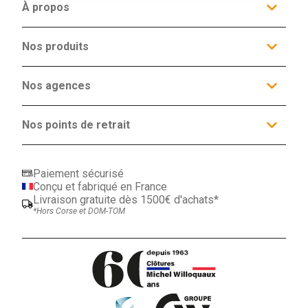
À propos
Qui sommes-nous ?
Configurateur
Nos produits
Galerie d'inspiration
Nos services
Clôtures
Nos agences
Occultants
Nos agences
Espaces conseils
Portails et Portillons
Actualités
Produits Complémentaires
Agence Lille
Contact
Promotions
21 route nationale
Nos points de retrait
59152 Tressin
ORCHIES (59)
03 20 64 08 96
MAUBEUGE (59)
LENS (62)
Paiement sécurisé
CALAIS (62)
Conçu et fabriqué en France
HAZEBROUCK (59)
Livraison gratuite dès 1500€ d'achats*
VALENCIENNES (59)
*Hors Corse et DOM-TOM
BEAUVAIS (60)