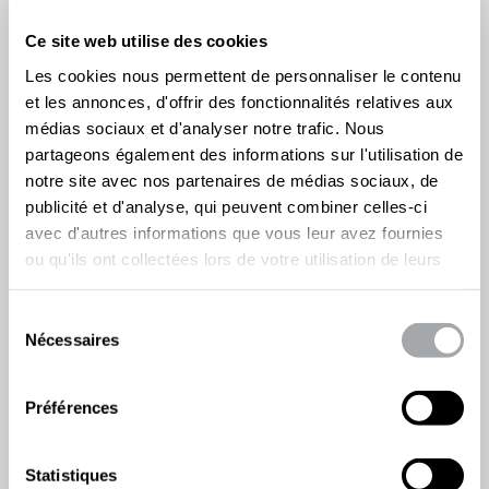
POTEAU DE CLOTURE CLOPLUS 40
(ALU) LONGUEUR 1M60
Ce site web utilise des cookies
29,40 €
l'unité
Les cookies nous permettent de personnaliser le contenu
Disponible
et les annonces, d'offrir des fonctionnalités relatives aux
Description détaillée
médias sociaux et d'analyser notre trafic. Nous
partageons également des informations sur l'utilisation de
notre site avec nos partenaires de médias sociaux, de
1.60 m
Choisissez la longueur :
publicité et d'analyse, qui peuvent combiner celles-ci
avec d'autres informations que vous leur avez fournies
NOIR RAL 9005
Choisissez la couleur :
ou qu'ils ont collectées lors de votre utilisation de leurs
Choisissez la quantité :
services.
Sélection
Ajouter au panier
Nécessaires
du
Livraison à domicile
consentement
sur toute la France
Préférences
et retrait en magasin
Paiement
sécurisé
Statistiques