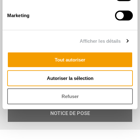
Description détaillée
Marketing
Longueur totale : 1m60
Dimensions : 76 mm x 40 mm
Poteau à fixation par brides inviolables.
Réalisé en alliage d'alumminium à haute limite élastique
Afficher les détails
Thermolaquage par poudre polyester haute adhérence.
Pose sur platine ou scellement.
Tout autoriser
La pose de la clôture doit etre réalisée avec nos kits de
Autoriser la sélection
fixation brides (à commander séparément).
A utiliser avec nos panneaux PLIS Hauteur 1m53 ou
1m23 avec plaque béton 0m25 pour une pose sur
Refuser
platine.
NOTICE DE POSE