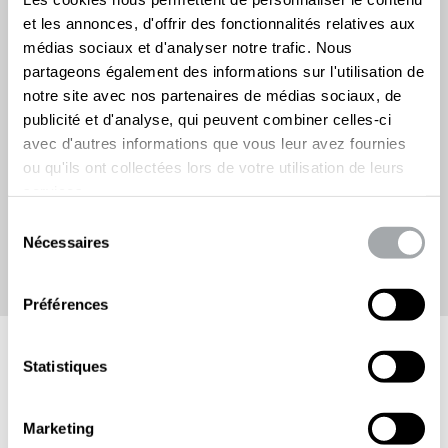
Il semblerait qu'une erreur se soit produite.
et les annonces, d'offrir des fonctionnalités relatives aux
Veuillez nous excuser de la gêne occasionnée.
médias sociaux et d'analyser notre trafic. Nous
partageons également des informations sur l'utilisation de
Retour à la page d'acc
notre site avec nos partenaires de médias sociaux, de
publicité et d'analyse, qui peuvent combiner celles-ci
avec d'autres informations que vous leur avez fournies
ou qu'ils ont collectées lors de votre utilisation de leurs
services.
Sélection
Nécessaires
du
consentement
Préférences
À propos
Qui sommes-nous ?
Configurateur
Statistiques
Nos produits
Galerie d'inspiration
Nos services
Clôtures
Nos agences
Occultants
Marketing
Nos agences
Espaces conseils
Portails et Portillons