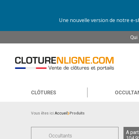
Une nouvelle version de notre e-sh
Qui
CLÔTURES
OCCULTA
Vous êtes ici:
Accueil
Produits
A part
Occultants
104,9