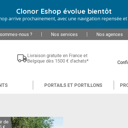
Clonor Eshop évolue bientôt
op arrive prochainement, avec une navigation repensée et d
 sommes-nous ?
Nos services
Nos agences
Livraison gratuite en France et
Belgique dès 1500 € d’achats*
Confi
NTS
PORTAILS ET PORTILLONS
PR
ir de
5 €