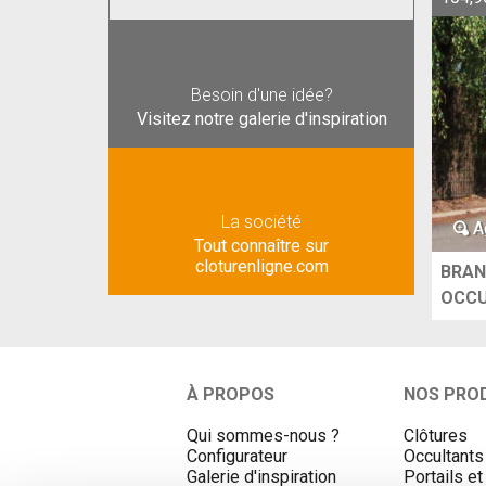
Besoin d'une idée?
Visitez notre galerie d'inspiration
La société
A
Tout connaître sur
cloturenligne.com
BRAN
OCCU
À PROPOS
NOS PRO
Qui sommes-nous ?
Clôtures
Configurateur
Occultants
Galerie d'inspiration
Portails et