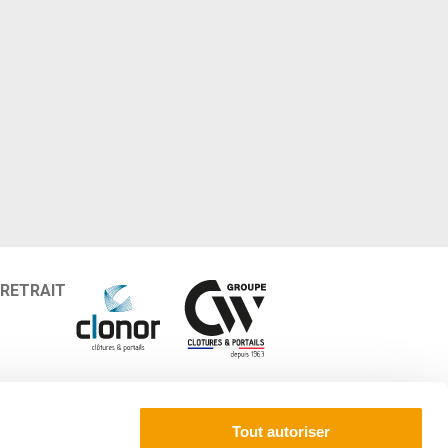
 RETRAIT
9)
Paiement sécurisé
59)
Conçu et fabriqué en
Tout autoriser
France