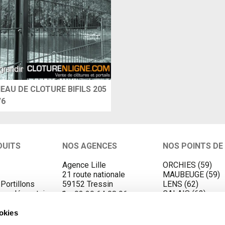
grandir
EAU DE CLOTURE BIFILS 205
/6
DUITS
NOS AGENCES
NOS POINTS DE
Agence Lille
ORCHIES (59)
21 route nationale
MAUBEUGE (59)
 Portillons
59152 Tressin
LENS (62)
Complémentaires
CALAIS (62)
03 20 64 08 96
s
HAZEBROUCK (5
VALENCIENNES (
ookies
BEAUVAIS (60)