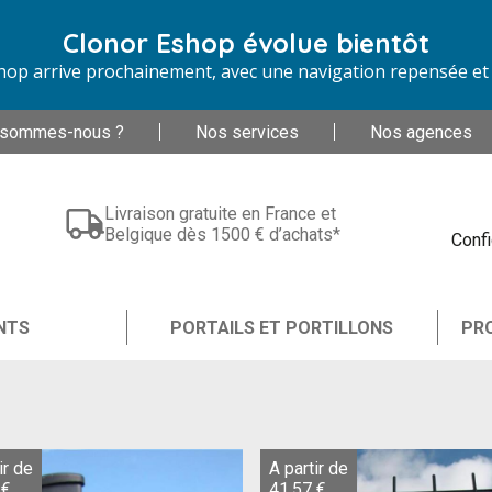
Clonor Eshop évolue bientôt
op arrive prochainement, avec une navigation repensée et d
 sommes-nous ?
Nos services
Nos agences
Livraison gratuite en France et
Belgique dès 1500 € d’achats*
Confi
NTS
PORTAILS ET PORTILLONS
PR
ir de
A partir de
 €
41,57 €