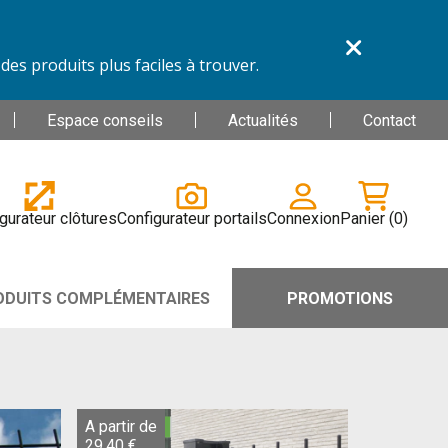
es produits plus faciles à trouver.
Espace conseils
Actualités
Contact
gurateur clôtures
Configurateur portails
Connexion
Panier
(0)
ODUITS COMPLÉMENTAIRES
PROMOTIONS
A partir de
29,40 €