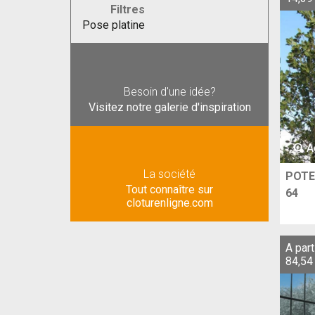
Filtres
Pose platine
Besoin d'une idée?
Visitez notre galerie d'inspiration
A
La société
POTE
Tout connaître sur
64
cloturenligne.com
A part
84,54