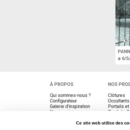
A
PANN
ø 6/5
À PROPOS
NOS PRO
Qui sommes-nous ?
Clôtures
Configurateur
Occultants
Galerie d'inspiration
Portails et
Nos services
Produits 
Nos agences
Promotion
Espaces conseils
Ce site web utilise des c
Actualités